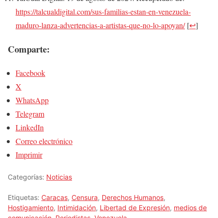
https://talcualdigital.com/sus-familias-estan-en-venezuela-
maduro-lanza-advertencias-a-artistas-que-no-lo-apoyan/
[
↩
]
Comparte:
Facebook
X
WhatsApp
Telegram
LinkedIn
Correo electrónico
Imprimir
Categorías:
Noticias
Etiquetas:
Caracas
,
Censura
,
Derechos Humanos
,
Hostigamiento
,
Intimidación
,
Libertad de Expresión
,
medios de
comunicación
,
Periodistas
,
Venezuela