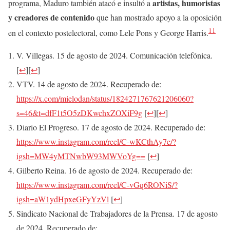
artistas, humoristas
programa, Maduro también atacó e insultó a
y creadores de contenido
que han mostrado apoyo a la oposición
11
en el contexto postelectoral, como Lele Pons y George Harris.
V. Villegas. 15 de agosto de 2024. Comunicación telefónica.
[
↩
]
[
↩
]
VTV. 14 de agosto de 2024. Recuperado de:
https://x.com/mielodan/status/1824271767621206060?
s=46&t=dfF1t5O5zDKwchxZOXiF9g
[
↩
]
[
↩
]
Diario El Progreso. 17 de agosto de 2024. Recuperado de:
https://www.instagram.com/reel/C-wKCthAy7e/?
igsh=MW4yMTNwbW93MWVoYg==
[
↩
]
Gilberto Reina. 16 de agosto de 2024. Recuperado de:
https://www.instagram.com/reel/C-vGq6RONiS/?
igsh=aW1ydHpxeGFyYzVl
[
↩
]
Sindicato Nacional de Trabajadores de la Prensa. 17 de agosto
de 2024. Recuperado de: