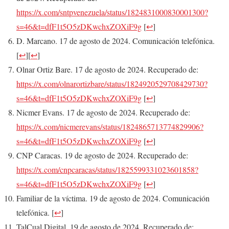
https://x.com/sntpvenezuela/status/1824831000830001300?
s=46&t=dfF1t5O5zDKwchxZOXiF9g
[
↩
]
D. Marcano. 17 de agosto de 2024. Comunicación telefónica.
[
↩
]
[
↩
]
Olnar Ortiz Bare. 17 de agosto de 2024. Recuperado de:
https://x.com/olnarortizbare/status/1824920529708429730?
s=46&t=dfF1t5O5zDKwchxZOXiF9g
[
↩
]
Nicmer Evans. 17 de agosto de 2024. Recuperado de:
https://x.com/nicmerevans/status/1824865713774829906?
s=46&t=dfF1t5O5zDKwchxZOXiF9g
[
↩
]
CNP Caracas. 19 de agosto de 2024. Recuperado de:
https://x.com/cnpcaracas/status/1825599331023601858?
s=46&t=dfF1t5O5zDKwchxZOXiF9g
[
↩
]
Familiar de la víctima. 19 de agosto de 2024. Comunicación
telefónica.
[
↩
]
TalCual Digital. 19 de agosto de 2024. Recuperado de: