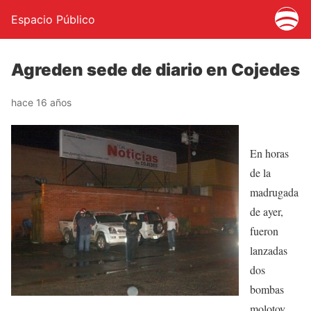
Espacio Público
Agreden sede de diario en Cojedes
hace 16 años
En horas
de la
madrugada
de ayer,
fueron
lanzadas
dos
bombas
molotov