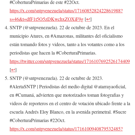
#CoberturaPrimarias de este #22Oct.
https://x.com/sntpvenezuela/status/1716085282422861988?
s=46&t=dfF1t5O5zDKwchxZOXiF9g
[
↩
]
SNTP (@sntpvenezuela). 22 de octubre de 2023. En el
municipio Atures, en #Amazonas, militantes del oficialismo
están tomando fotos y videos, tanto a los votantes como a los
periodistas que hacen la #CoberturaPrimarias.
https://twitter.com/sntpvenezuela/status/1716107692526174409
[
↩
]
SNTP (@sntpvenezuela). 22 de octubre de 2023.
#AlertaSNTP | Periodistas del medio digital @atarrayaoficial,
en #Cumaná, advierten que motorizados toman fotografias y
videos de reporteros en el centro de votación ubicado frente a la
escuela Andrés Eloy Blanco, en la avenida perimetral. #Sucre
#CoberturaPrimarias #22Oct.
https://x.com/sntpvenezuela/status/1716100940879532485?