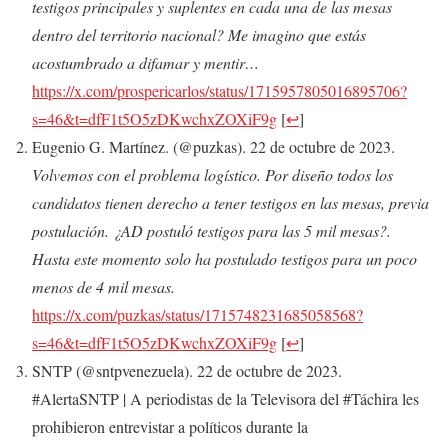
testigos principales y suplentes en cada una de las mesas
dentro del territorio nacional? Me imagino que estás
acostumbrado a difamar y mentir…
https://x.com/prospericarlos/status/1715957805016895706?
s=46&t=dfF1t5O5zDKwchxZOXiF9g
[
↩
]
Eugenio G. Martínez. (@puzkas). 22 de octubre de 2023.
Volvemos con el problema logístico. Por diseño todos los
candidatos tienen derecho a tener testigos en las mesas, previa
postulación. ¿AD postuló testigos para las 5 mil mesas?.
Hasta este momento solo ha postulado testigos para un poco
menos de 4 mil mesas.
https://x.com/puzkas/status/1715748231685058568?
s=46&t=dfF1t5O5zDKwchxZOXiF9g
[
↩
]
SNTP (@sntpvenezuela). 22 de octubre de 2023.
#AlertaSNTP | A periodistas de la Televisora del #Táchira les
prohibieron entrevistar a políticos durante la