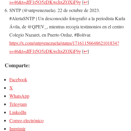
s=46&t=dfF1t5O5zDKwchxZOXiF9g
[
↩
]
SNTP (@sntpvenezuela). 22 de octubre de 2023.
#AlertaSNTP | Un desconocido fotografió a la periodista Karla
Ávila, de @QPEV_, mientras recogía testimonios en el centro
Colegio Nazaret, en Puerto Ordaz, #Bolívar.
https://x.com/sntpvenezuela/status/1716115664862101834?
s=46&t=dfF1t5O5zDKwchxZOXiF9g
[
↩
]
Comparte:
Facebook
X
WhatsApp
Telegram
LinkedIn
Correo electrónico
Imprimir