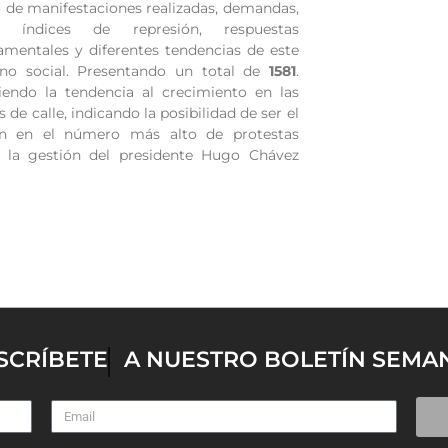
de manifestaciones realizadas, demandas,
s, índices de represión, respuestas
mentales y diferentes tendencias de este
no social. Presentando un total de
1581
.
endo la tendencia al crecimiento en las
 de calle, indicando la posibilidad de ser el
n en el número más alto de protestas
e la gestión del presidente Hugo Chávez
SCRÍBETE
A NUESTRO BOLETÍN SEMA