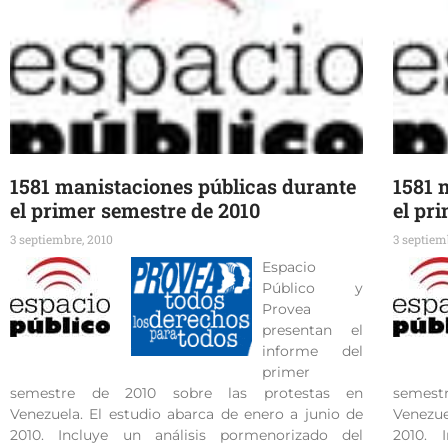
1581 manistaciones públicas durante
1581 
el primer semestre de 2010
el pr
3 septiembre, 2010
3 septiem
Espacio
Público y
Provea
presentan el
informe del
primer
semestre de 2010 sobre las protestas en
semest
Venezuela. El estudio abarca de enero a junio de
Venezue
2010. Incluye un análisis pormenorizado del
2010. 