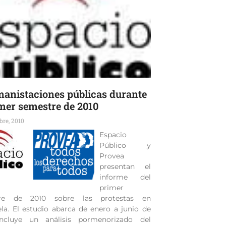
manistaciones públicas durante
imer semestre de 2010
bre, 2010
Espacio
Público y
Provea
presentan el
informe del
primer
re de 2010 sobre las protestas en
la. El estudio abarca de enero a junio de
Incluye un análisis pormenorizado del