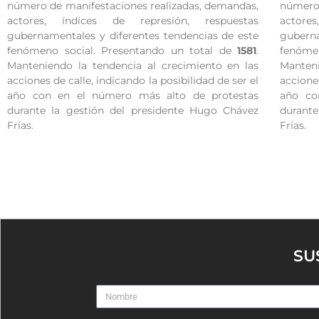
número de manifestaciones realizadas, demandas,
número 
actores, índices de represión, respuestas
actore
gubernamentales y diferentes tendencias de este
guberna
fenómeno social. Presentando un total de
1581
.
fenóme
Manteniendo la tendencia al crecimiento en las
Manteni
acciones de calle, indicando la posibilidad de ser el
acciones
año con en el número más alto de protestas
año co
durante la gestión del presidente Hugo Chávez
durant
Frías.
Frías.
SU