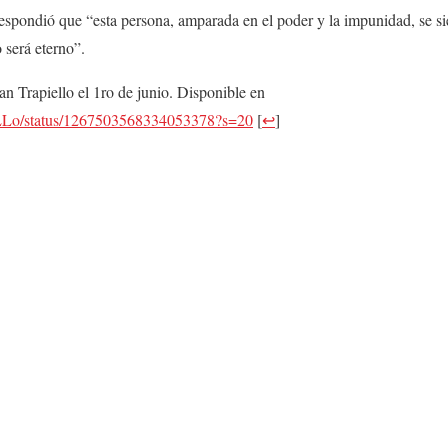
pondió que “esta persona, amparada en el poder y la impunidad, se sie
o será eterno”.
an Trapiello el 1ro de junio. Disponible en
pieLLo/status/1267503568334053378?s=20
[
↩
]