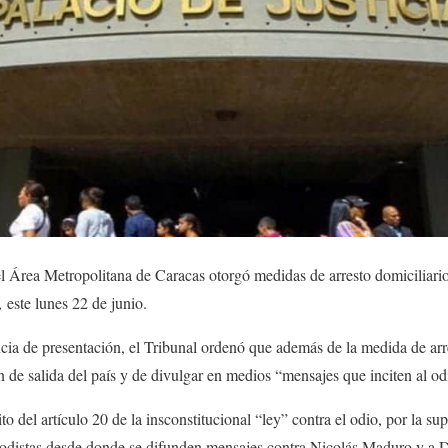
l Área Metropolitana de Caracas otorgó medidas de arresto domiciliario
, este lunes 22 de junio.
cia de presentación, el Tribunal ordenó que además de la medida de arre
n de salida del país y de divulgar en medios “mensajes que inciten al od
ito del artículo 20 de la insconstitucional “ley” contra el odio, por la su
tas desde donde se difunden mensajes contra Nicolás Maduro y a D