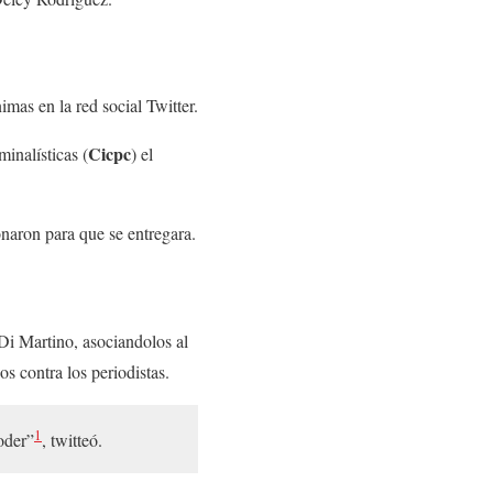
mas en la red social Twitter.
Cicpc
inalísticas (
) el
onaron para que se entregara.
Di Martino, asociandolos al
s contra los periodistas.
1
oder”
, twitteó.