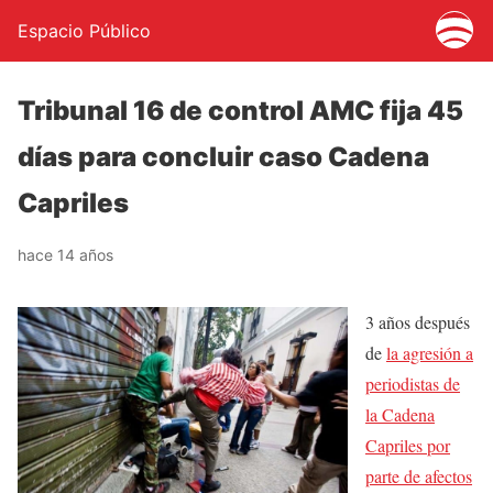
Espacio Público
Tribunal 16 de control AMC fija 45
días para concluir caso Cadena
Capriles
hace 14 años
3 años después
de
la agresión a
periodistas de
la Cadena
Capriles por
parte de afectos