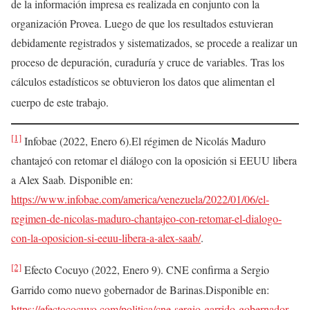
de la información impresa es realizada en conjunto con la
organización Provea. Luego de que los resultados estuvieran
debidamente registrados y sistematizados, se procede a realizar un
proceso de depuración, curaduría y cruce de variables. Tras los
cálculos estadísticos se obtuvieron los datos que alimentan el
cuerpo de este trabajo.
[1]
Infobae (2022, Enero 6).El régimen de Nicolás Maduro
chantajeó con retomar el diálogo con la oposición si EEUU libera
a Alex Saab
.
Disponible en:
https://www.infobae.com/america/venezuela/2022/01/06/el-
regimen-de-nicolas-maduro-chantajeo-con-retomar-el-dialogo-
con-la-oposicion-si-eeuu-libera-a-alex-saab/
.
[2]
Efecto Cocuyo (2022, Enero 9). CNE confirma a Sergio
Garrido como nuevo gobernador de Barinas.Disponible en:
https://efectococuyo.com/politica/cne-sergio-garrido-gobernador-