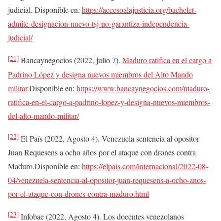
judicial. Disponible en:
https://accesoalajusticia.org/bachelet-
admite-designacion-nuevo-tsj-no-garantiza-independencia-
judicial/
[21]
Bancaynegocios (2022, julio 7).
Maduro ratifica en el cargo a
Padrino López y designa nuevos miembros del Alto Mando
militar
.Disponible en:
https://www.bancaynegocios.com/maduro-
ratifica-en-el-cargo-a-padrino-lopez-y-designa-nuevos-miembros-
del-alto-mando-militar/
[22]
El País (2022, Agosto 4). Venezuela sentencia al opositor
Juan Requesens a ocho años por el ataque con drones contra
Maduro.Disponible en:
https://elpais.com/internacional/2022-08-
04/venezuela-sentencia-al-opositor-juan-requesens-a-ocho-anos-
por-el-ataque-con-drones-contra-maduro.html
[23]
Infobae (2022, Agosto 4). Los docentes venezolanos