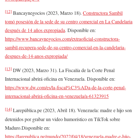
[12]
Bancaynegocios (2023, Marzo 18).
Constructora Sambil
tomó posesión de la sede de su centro comercial en La Candelaria
después de 14 años expropiada
. Disponible en:
https://www.bancaynegocios.com/extraoficial-constructora-
sambil-recupera-sede-de-su-centro-comercial-en-la-candelaria-
despues-de-14-anos-expropiada/
[13]
DW (2023, Marzo 31). La Fiscalía de la Corte Penal
Internacional abrirá oficina en Venezuela. Disponible en:
https://www.dw.com/es/la-fiscal%C3%ADa-de-la-corte-penal-
internacional-abrirá-oficina-en-venezuela/a-61323915
[14]
Larepública.pe (2023, Abril 18). Venezuela: madre e hijo son
detenidos por grabar un video humorístico en TikTok sobre
Maduro.Disponible en:
https://larepublica.pe/mundo/2022/04/18/venezuela-madre-e-hijo-