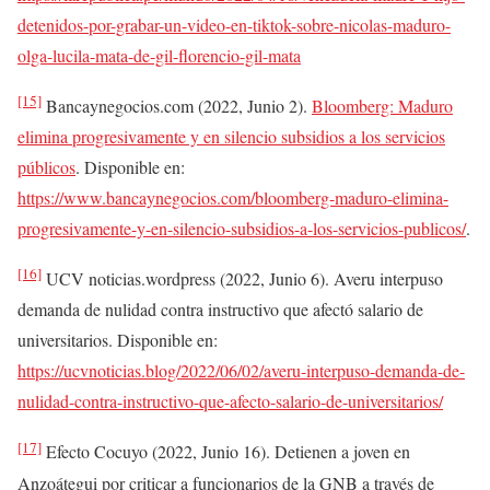
detenidos-por-grabar-un-video-en-tiktok-sobre-nicolas-maduro-
olga-lucila-mata-de-gil-florencio-gil-mata
[15]
Bancaynegocios.com (2022, Junio 2).
Bloomberg: Maduro
elimina progresivamente y en silencio subsidios a los servicios
públicos
. Disponible en:
https://www.bancaynegocios.com/bloomberg-maduro-elimina-
progresivamente-y-en-silencio-subsidios-a-los-servicios-publicos/
.
[16]
UCV noticias.wordpress (2022, Junio 6). Averu interpuso
demanda de nulidad contra instructivo que afectó salario de
universitarios.
Disponible en:
https://ucvnoticias.blog/2022/06/02/averu-interpuso-demanda-de-
nulidad-contra-instructivo-que-afecto-salario-de-universitarios/
[17]
Efecto Cocuyo (2022, Junio 16). Detienen a joven en
Anzoátegui por criticar a funcionarios de la GNB a través de