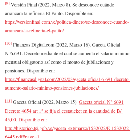
[9]
Versión Final (2022, Marzo 8). Se desconoce cuándo
arrancará la refinería El Palito. Disponible en:
https://versionfinal.com.ve/politica-dinero/se-desconoce-cuando-
arrancara-la-refineria-el-palito/
[10]
Finanzas Digital.com (2022, Marzo 16). Gaceta Oficial
N°6.691: Decreto mediante el cual se aumenta el salario mínimo
mensual obligatorio así como el monto de jubilaciones y
pensiones. Disponible en:
https://finanzasdigital.com/2022/03/gaceta-oficial-6-691-decreto-
aumento-salario-minimo-pensiones-jubilaciones/
[11]
Gaceta Oficial (2022, Marzo 15).
Gaceta oficial N° 6691
Decreto 4654 art 1° se fija el cestaticket en la cantidad de B/.
45,0
0. Disponible en:
http://historico.tsj.gob.ve/gaceta_ext/marzo/1532022/E-1532022-
6445.pdf#page=1