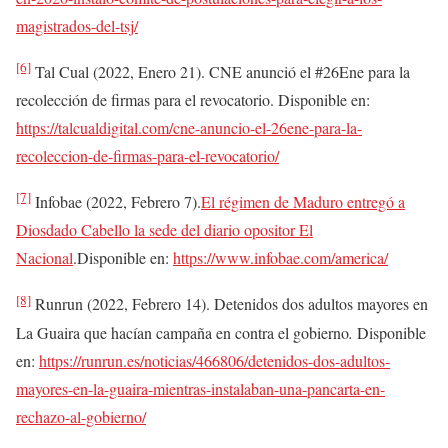
magistrados-del-tsj/
[6]
Tal Cual (2022, Enero 21). CNE anunció el #26Ene para la
recolección de firmas para el revocatorio. Disponible en:
https://talcualdigital.com/cne-anuncio-el-26ene-para-la-
recoleccion-de-firmas-para-el-revocatorio/
[7]
Infobae (2022, Febrero 7).
El régimen de Maduro entregó a
Diosdado Cabello la sede del diario opositor El
Nacional
.Disponible en:
https://www.infobae.com/america/
[8]
Runrun (2022, Febrero 14). Detenidos dos adultos mayores en
La Guaira que hacían campaña en contra el gobierno
.
Disponible
en:
https://runrun.es/noticias/466806/detenidos-dos-adultos-
mayores-en-la-guaira-mientras-instalaban-una-pancarta-en-
rechazo-al-gobierno/