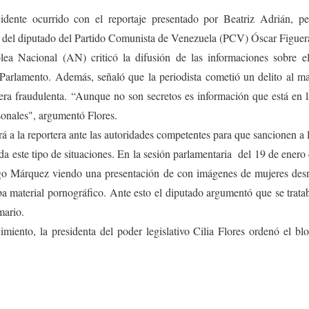
idente ocurrido con el reportaje presentado por Beatriz Adrián, peri
io del diputado del Partido Comunista de Venezuela (PCV) Óscar Figuer
ea Nacional (AN) criticó la difusión de las informaciones sobre e
Parlamento. Además, señaló que la periodista cometió un delito al ma
ra fraudulenta. “Aunque no son secretos es información que está en l
sonales", argumentó Flores.
á a la reportera ante las autoridades competentes para que sancionen a l
da este tipo de situaciones. En la sesión parlamentaria del 19 de ener
go Márquez viendo una presentación de con imágenes de mujeres desn
a material pornográfico. Ante esto el diputado argumentó que se trata
mario.
imiento, la presidenta del poder legislativo Cilia Flores ordenó el b