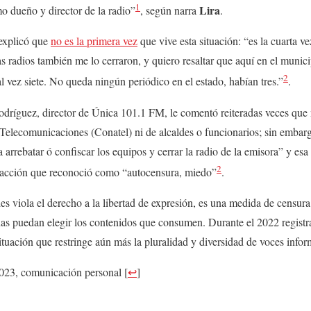
1
Lira
o dueño y director de la radio”
, según narra
.
explicó que
no es la primera vez
que vive esta situación: “es la cuarta v
s radios también me lo cerraron, y quiero resaltar que aquí en el muni
2
l vez siete. No queda ningún periódico en el estado, habían tres.”
.
Rodríguez, director de Única 101.1 FM, le comentó reiteradas veces que
Telecomunicaciones (Conatel) ni de alcaldes o funcionarios; sin embar
arrebatar ó confiscar los equipos y cerrar la radio de la emisora” y esa
2
a acción que reconoció como “autocensura, miedo”
.
les viola el derecho a la libertad de expresión, es una medida de censur
nas puedan elegir los contenidos que consumen. Durante el 2022 registr
tuación que restringe aún más la pluralidad y diversidad de voces infor
2023, comunicación personal
[
↩
]