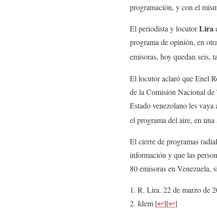
programación, y con el mism
Lira
El periodista y locutor
programa de opinión, en otra
emisoras, hoy quedan seis, ta
El locutor aclaró que Enel 
de la Comisión Nacional de 
Estado venezolano les vaya a 
el programa del aire, en un
El cierre de programas radia
información y que las perso
80 emisoras en Venezuela, si
R. Lira. 22 de marzo de 
Idem
[
↩
]
[
↩
]