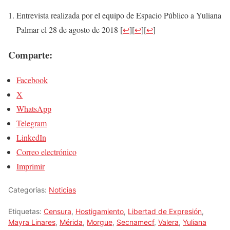
Entrevista realizada por el equipo de Espacio Público a Yuliana
Palmar el 28 de agosto de 2018
[
↩
]
[
↩
]
[
↩
]
Comparte:
Facebook
X
WhatsApp
Telegram
LinkedIn
Correo electrónico
Imprimir
Categorías:
Noticias
Etiquetas:
Censura
,
Hostigamiento
,
Libertad de Expresión
,
Mayra Linares
,
Mérida
,
Morgue
,
Secnamecf
,
Valera
,
Yuliana