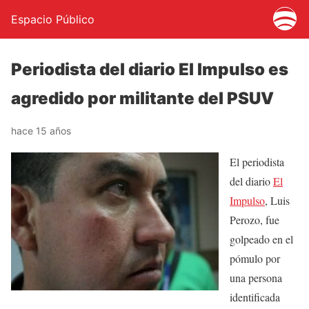
Espacio Público
Periodista del diario El Impulso es
agredido por militante del PSUV
hace 15 años
El periodista
del diario
El
Impulso
, Luis
Perozo, fue
golpeado en el
pómulo por
una persona
identificada