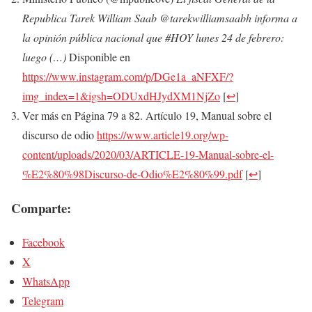
Republica Tarek William Saab @tarekwilliamsaabh informa a
la opinión pública nacional que #HOY lunes 24 de febrero:
luego (…)
Disponible en
https://www.instagram.com/p/DGe1a_aNFXF/?
img_index=1&igsh=ODUxdHJydXM1NjZo
[
↩
]
Ver más en Página 79 a 82. Artículo 19, Manual sobre el
discurso de odio
https://www.article19.org/wp-
content/uploads/2020/03/ARTICLE-19-Manual-sobre-el-
%E2%80%98Discurso-de-Odio%E2%80%99.pdf
[
↩
]
Comparte:
Facebook
X
WhatsApp
Telegram