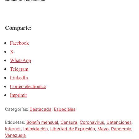
Comparte:
Facebook
X
WhatsApp
Telegram
LinkedIn
Correo electrónico
Imprimir
Categorías:
Destacada
,
Especiales
Etiquetas:
Boletín mensual
,
Censura
,
Coronavirus
,
Detenciones
,
Internet
,
Intimidación
,
Libertad de Expresión
,
Mayo
,
Pandemia
,
Venezuela