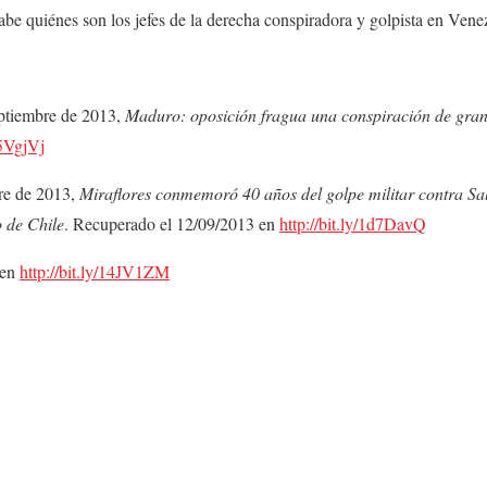
be quiénes son los jefes de la derecha conspiradora y golpista en Vene
eptiembre de 2013,
Maduro: oposición fragua una conspiración de gra
15VgjVj
re de 2013,
Miraflores conmemoró 40 años del golpe militar contra Sal
 de Chile
. Recuperado el 12/09/2013 en
http://bit.ly/1d7DavQ
 en
http://bit.ly/14JV1ZM