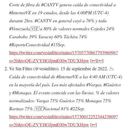
Corte de fibra de #CANTV genera caída de conectividad a
#InternetVE en 19 estados, desde las 4:00PM (UTC-4)
durante 2hrs. #CANTV en general cayó a 76% y toda
#Venezuela🇻🇪 a 80% de valores normales Cojedes 24%
Carabobo 39% Yaracuy 60% Táchira 74%
#ReporteConectividad #15Sep.
https://twitter.com/vesinfiltro/status/1570577086779396096?
s=20&t=QE-ZVYHGfpmE00w7DUXHpw
[
↩
]
[
↩
]
Ve Sin Filtro (@vesinfiltro). 15 de septiembre de 2022.
📉
Caída de conectividad de #InternetVE a las 4:40 AM (UTC-4)
en la mayoría del país. Los más afectados #Vargas, #Guárico
y #Monagas. El evento coincide con las lluvias. % de valores
normalizados: Vargas 75% Guárico 75% Monagas 75%
Barinas 75% 🇻🇪Nacional 81% #22Sep
.
https://twitter.com/vesinfiltro/status/1573001225234423809?
s=20&t=QE-ZVYHGfpmE00w7DUXHpw
[
↩
]