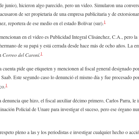
de junio), hicieron algo parecido, pero un video. Simularon una conver
acusaron de ser propietaria de una empresa publicitaria y de extorsionar
1
hez, reportera de ese medio en el estado Bolívar (sur).
mencionan en el video es Publicidad Integral Clisánchez, C.A., pero la p
al hermano de su papá y está cerrada desde hace más de ocho años. La e
1
on
Correo del Caroní.
 la cuenta pide que etiqueten y mencionen al fiscal general designado por
m Saab. Este segundo caso lo denunció el mismo día y fue procesado po
1
co.
a denuncia que hizo, el fiscal auxiliar décimo primero, Carlos Parra, le 
nación Policial de Unare para investigar el suceso, pero ese órgano nun
respeto pleno a las y los periodistas e investigar cualquier hecho o acc