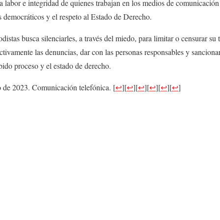
a labor e integridad de quienes trabajan en los medios de comunicación 
es democráticos y el respeto al Estado de Derecho.
distas busca silenciarles, a través del miedo, para limitar o censurar su 
ectivamente las denuncias, dar con las personas responsables y sanciona
ebido proceso y el estado de derecho.
io de 2023. Comunicación telefónica.
[
↩
]
[
↩
]
[
↩
]
[
↩
]
[
↩
]
[
↩
]