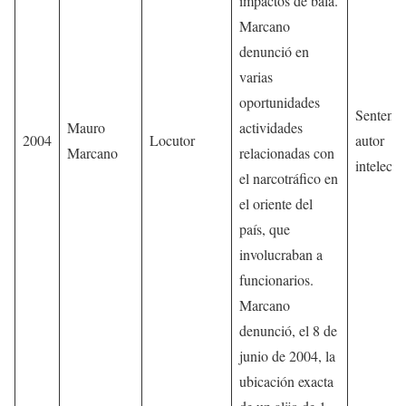
impactos de bala.
Marcano
denunció en
varias
oportunidades
Sentenci
Mauro
actividades
2004
Locutor
autor
Marcano
relacionadas con
intelectu
el narcotráfico en
el oriente del
país, que
involucraban a
funcionarios.
Marcano
denunció, el 8 de
junio de 2004, la
ubicación exacta