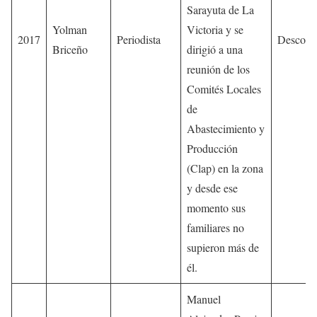
Sarayuta de La
Yolman
Victoria y se
2017
Periodista
Descono
Briceño
dirigió a una
reunión de los
Comités Locales
de
Abastecimiento y
Producción
(Clap) en la zona
y desde ese
momento sus
familiares no
supieron más de
él.
Manuel