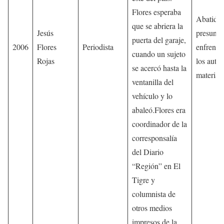
Flores esperaba
Abatidos
que se abriera la
Jesús
presunto
puerta del garaje,
2006
Flores
Periodista
enfrenta
cuando un sujeto
Rojas
los autor
se acercó hasta la
material
ventanilla del
vehículo y lo
abaleó.Flores era
coordinador de la
corresponsalía
del Diario
“Región” en El
Tigre y
columnista de
otros medios
impresos de la