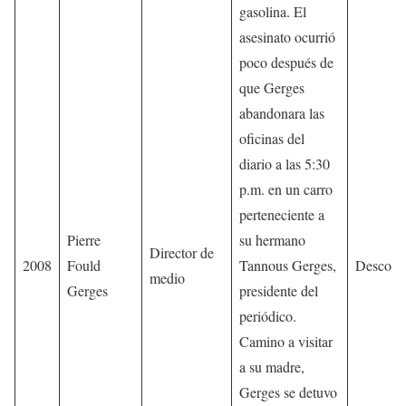
gasolina. El
asesinato ocurrió
poco después de
que Gerges
abandonara las
oficinas del
diario a las 5:30
p.m. en un carro
perteneciente a
Pierre
su hermano
Director de
2008
Fould
Tannous Gerges,
Descono
medio
Gerges
presidente del
periódico.
Camino a visitar
a su madre,
Gerges se detuvo