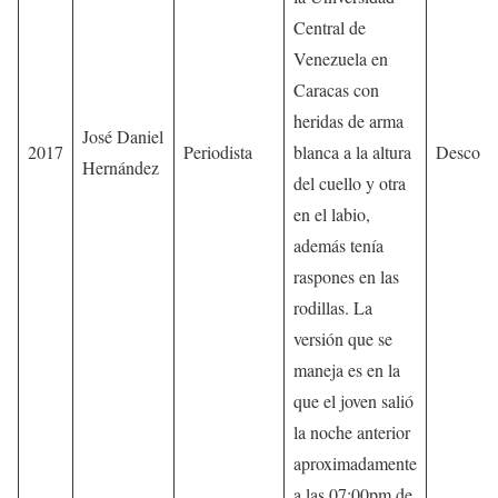
Central de
Venezuela en
Caracas con
heridas de arma
José Daniel
2017
Periodista
blanca a la altura
Descono
Hernández
del cuello y otra
en el labio,
además tenía
raspones en las
rodillas. La
versión que se
maneja es en la
que el joven salió
la noche anterior
aproximadamente
a las 07:00pm de