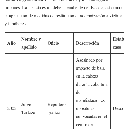
impunes. La justicia es un deber pendiente del Estado, así como
la aplicación de medidas de restitución e indemnización a víctimas
y familiares
Nombre y
Estatus 
Año
Oficio
Descripción
apellido
caso
Asesinado por
impacto de bala
en la cabeza
durante cobertura
de
manifestaciones
Jorge
Reportero
2002
opositoras
Descono
Tortoza
gráfico
convocadas en el
centro de