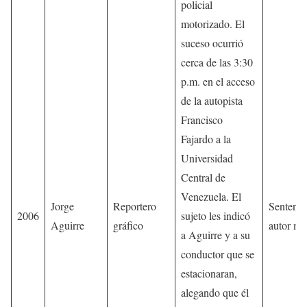
policial
motorizado. El
suceso ocurrió
cerca de las 3:30
p.m. en el acceso
de la autopista
Francisco
Fajardo a la
Universidad
Central de
Venezuela. El
Jorge
Reportero
Sentenci
2006
sujeto les indicó
Aguirre
gráfico
autor mat
a Aguirre y a su
conductor que se
estacionaran,
alegando que él