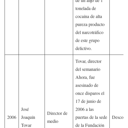
de un alijo de 1
tonelada de
cocaína de alta
pureza producto
del narcotráfico
de este grupo
delictivo.
Tovar, director
del semanario
Ahora, fue
asesinado de
once disparos el
17 de junio de
José
2006 a las
Director de
2006
Joaquín
puertas de la sede
Descono
medio
Tovar
de la Fundación