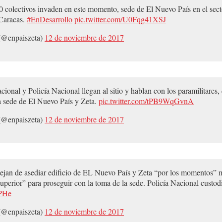
lectivos invaden en este momento, sede de El Nuevo País en el secto
Caracas.
#EnDesarrollo
pic.twitter.com/U0Fqg41XSJ
(@enpaiszeta)
12 de noviembre de 2017
cional y Policía Nacional llegan al sitio y hablan con los paramilitares
ra sede de El Nuevo País y Zeta.
pic.twitter.com/tPB9WqGvnA
(@enpaiszeta)
12 de noviembre de 2017
dejan de asediar edificio de EL Nuevo País y Zeta “por los momentos” m
perior” para proseguir con la toma de la sede. Policía Nacional custodi
uPHe
(@enpaiszeta)
12 de noviembre de 2017