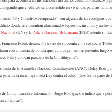
meril para acceder a las instalaciones del diario, causando destrozos y 
 alegando que el edificio será convertido en viviendas para sus familia
social 4F y Colectivos recuperado”, son algunas de las consignas que
 edificio donde se encuentran almacenados repuestos, insumos y archivo
 Nacional
(GN) y la
Policía Nacional Bolivariana
(PNB) intentó sin éxi
, Francisco Poleo, denunció a través de su cuenta en la red social Twi
ntaron con anuencia de policía que, aunque primero se presentó, luego s
evo País y colocan pancarta de la Constituyente”.
residenta de la Asamblea Nacional Constituyente (ANC), Delcy Rodrígue
a parte de la recién aprobada Ley contra el odio, “¿Eso forma parte de la
o de Comunicación e Información, Jorge Rodríguez, e indicó que a pesa
in cortapisas”.