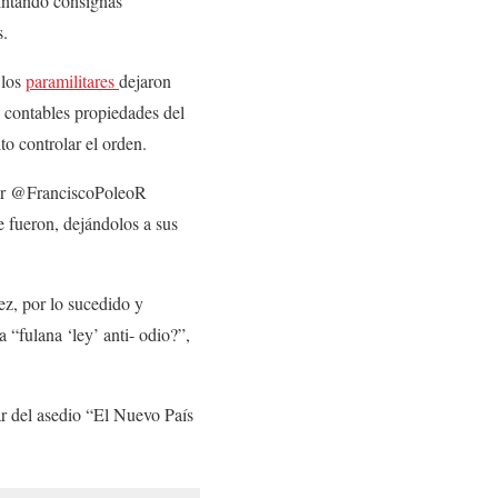
pintando consignas
s.
 los
paramilitares
dejaron
s contables propiedades del
to controlar el orden.
tter @FranciscoPoleoR
e fueron, dejándolos a sus
z, por lo sucedido y
 “fulana ‘ley’ anti- odio?”,
r del asedio “El Nuevo País