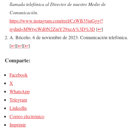
llamada telefónica al Director de nuestro Medio de
Comunicación
.
https://www.instagram.com/reel/CzWB35iuGgg/?
igshid=MWtycWd0N2ZmY29xeA%3D%3D
[
↩
]
A. Briceño. 6 de noviembre de 2023. Comunicación telefónica.
[
↩
]
[
↩
]
[
↩
]
Comparte:
Facebook
X
WhatsApp
Telegram
LinkedIn
Correo electrónico
Imprimir