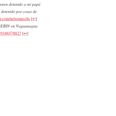
tienen detenido a mi papá
 detenido por cosas de
r.com/nelsonpcelis
[
↩
]
SEBIN en Naguanagua.
6129186578827
[
↩
]