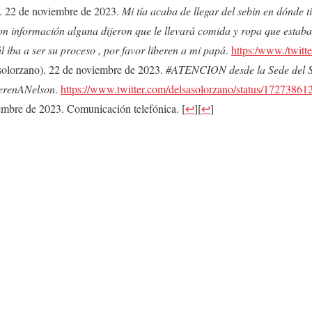
). 22 de noviembre de 2023.
Mi tía acaba de llegar del sebin en dónde 
n información alguna dijeron que le llevará comida y ropa que estaba
l iba a ser su proceso , por favor liberen a mi papá
.
https:/www./twitte
olorzano). 22 de noviembre de 2023.
#ATENCION desde la Sede del 
berenANelson
.
https://www.twitter.com/delsasolorzano/status/172738
embre de 2023. Comunicación telefónica.
[
↩
]
[
↩
]