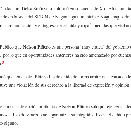
Ciudadano, Delsa Solórzano, informó en su cuenta de X que los famili
enido en la sede del SEBIN de Naguanagua, municipio Naguanagua del 
2
do la comunicación y el ingreso de comida y ropa
, medidas que violan 
Nelson Piñero
 Público que
es una persona “muy crítica” del gobierno
a, por lo que en oportunidades anteriores ha sido amenazado por cuent
3
o.
Piñero
rmó que, en efecto,
fue detenido de forma arbitraria a causa de l
tuye una violación de sus derechos a la libertad de expresión y opinión,
Nelson Piñero
namos la detención arbitraria de
solo por ejercer su de
amos al Estado venezolano a garantizar su integridad física, el debido p
to alguno.