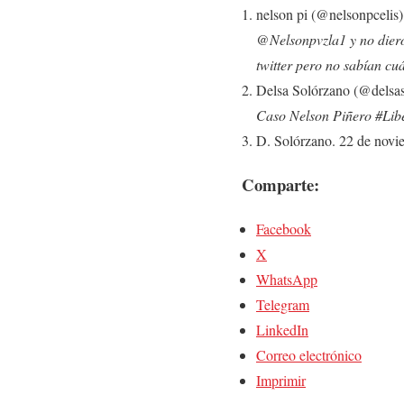
nelson pi (@nelsonpcelis
@Nelsonpvzla1 y no diero
twitter pero no sabían cuá
Delsa Solórzano (@delsas
Caso Nelson Piñero #Li
D. Solórzano. 22 de novi
Comparte:
Facebook
X
WhatsApp
Telegram
LinkedIn
Correo electrónico
Imprimir