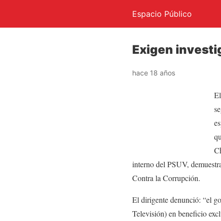
Espacio Público
Exigen investi
hace 18 años
El
se
es
qu
Ch
interno del PSUV, demuestra 
Contra la Corrupción.
El dirigente denunció: “el g
Televisión) en beneficio ex