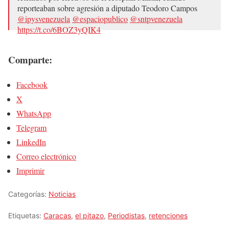
reporteaban sobre agresión a diputado Teodoro Campos
@ipysvenezuela
@espaciopublico
@sntpvenezuela
https://t.co/6BOZ3yQIK4
— El Pitazo (@ElPitazoTV)
2 de abril de 2018
Comparte:
Facebook
X
WhatsApp
Telegram
LinkedIn
Correo electrónico
Imprimir
Categorías:
Noticias
Etiquetas:
Caracas
,
el pitazo
,
Periodistas
,
retenciones