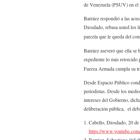
de Venezuela (PSUV) en el pr
Barráez respondió a las acus
Diosdado, rebasa usted los l
parcela que le queda del con
Barráez aseveró que ella se 
expediente lo más retorcido 
Fuerza Armada cumpla su trab
Desde Espacio Público conde
periodistas. Desde los medi
intereses del Gobierno, dich
deliberación pública, el deba
Cabello, Diosdado, 20 de
https://www.youtube.co
Barráez, Sebastiana @Seb