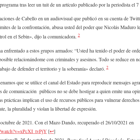
ograma tras leer un tuit de un artículo publicado por la periodista el 
aciones de Cabello en un audiovisual que publicó en su cuenta de Twitt
ímites de la confrontación, abusa usted del poder que Nicolás Maduro le
2
trol en el Sebin», dijo la comunicadora.
ha enfrentado a estos grupos armados: “Usted ha tenido el poder de ord
posible relacionándome con criminales y asesinos. Todo se reduce en no
2
ajo de defender el territorio y la soberanía» declaró.
namos que se utilice el canal del Estado para reproducir mensajes agra
os de comunicación públicos no se debe hostigar a quien emite una opin
as prácticas implican el uso de recursos públicos para vulnerar derecho
te, la pluralidad y violan la libertad de expresión.
 octubre de 2021. Con el Mazo Dando, recuperado el 26/10/2021 en
m/watch?v=xPcXI_tvPjY
[
↩
]
astianaB, 25 de octubre de 2021.
Parte final A usted Diosdado. Esta g