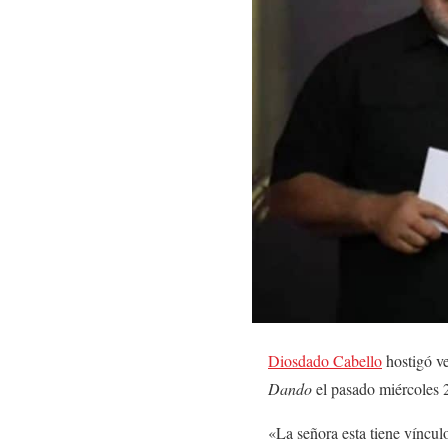
Diosdado Cabello
hostigó ve
Dando
el pasado miércoles 2
«La señora esta tiene víncul