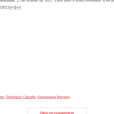
0/2021
[
↩
]
[
↩
]
ndo
,
Diosdado Cabello
,
Sebastiana Barraez
Deja un comentario