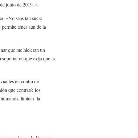
1
7 de junio de 2019.
.
er: «No seas tan sucio
 permite tener aún de la
enar que me hicieran un
 soportar en que exija que la
viantes en contra de
ión que contraríe los
s humanos, limitan la
uerra no la puedo librar yo