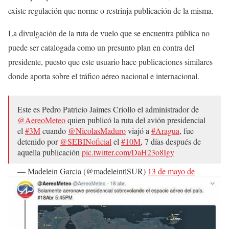
existe regulación que norme o restrinja publicación de la misma.
La divulgación de la ruta de vuelo que se encuentra pública no
puede ser catalogada como un presunto plan en contra del
presidente, puesto que este usuario hace publicaciones similares
donde aporta sobre el tráfico aéreo nacional e internacional.
Este es Pedro Patricio Jaimes Criollo el administrador de
@AereoMeteo
quien publicó la ruta del avión presidencial
el
#3M
cuando
@NicolasMaduro
viajó a
#Aragua
, fue
detenido por
@SEBINoficial
el
#10M
, 7 días después de
aquella publicación
pic.twitter.com/DaH23o8Igy
— Madelein Garcia (@madeleintlSUR)
13 de mayo de
2018