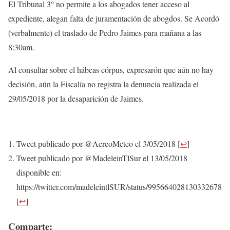
El Tribunal 3° no permite a los abogados tener acceso al
expediente, alegan falta de juramentación de abogdos. Se Acordó
(verbalmente) el traslado de Pedro Jaimes para mañana a las
8:30am.
Al consultar sobre el hábeas córpus, expresarón que aún no hay
decisión, aún la Fiscalía no registra la denuncia realizada el
29/05/2018 por la desaparición de Jaimes.
Tweet publicado por @AereoMeteo el 3/05/2018
[
↩
]
Tweet publicado por @MadeleinTlSur el 13/05/2018
disponible en:
https://twitter.com/madeleintlSUR/status/995664028130332678
[
↩
]
Comparte: