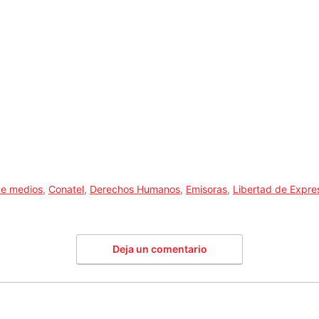
de medios
,
Conatel
,
Derechos Humanos
,
Emisoras
,
Libertad de Expre
Deja un comentario