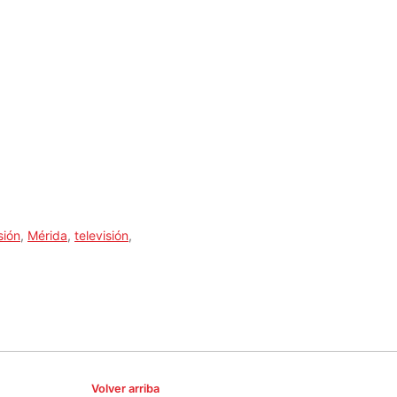
sión
,
Mérida
,
televisión
,
Volver arriba