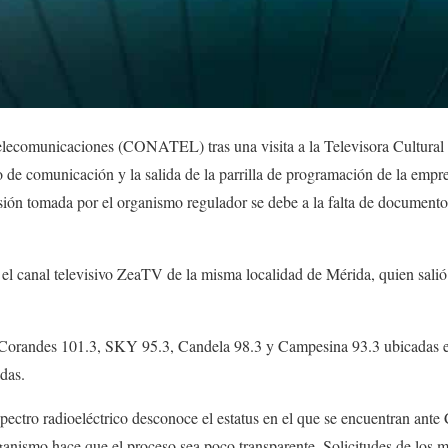
lecomunicaciones (CONATEL) tras una visita a la Televisora Cultura
 de comunicación y la salida de la parrilla de programación de la empre
sión tomada por el organismo regulador se debe a la falta de documento
l canal televisivo ZeaTV de la misma localidad de Mérida, quien salió de
Corandes 101.3, SKY 95.3, Candela 98.3 y Campesina 93.3 ubicadas en
adas.
ectro radioeléctrico desconoce el estatus en el que se encuentran ante C
ganismo hace que el proceso sea poco transparente. Solicitudes de los m