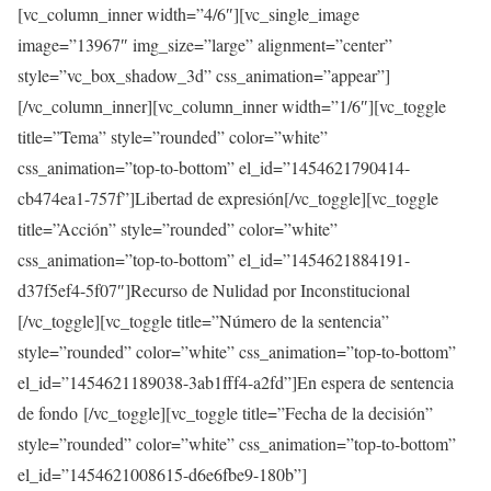
[vc_column_inner width=”4/6″][vc_single_image
image=”13967″ img_size=”large” alignment=”center”
style=”vc_box_shadow_3d” css_animation=”appear”]
[/vc_column_inner][vc_column_inner width=”1/6″][vc_toggle
title=”Tema” style=”rounded” color=”white”
css_animation=”top-to-bottom” el_id=”1454621790414-
cb474ea1-757f”]
Libertad de expresión
[/vc_toggle][vc_toggle
title=”Acción” style=”rounded” color=”white”
css_animation=”top-to-bottom” el_id=”1454621884191-
d37f5ef4-5f07″]
Recurso de Nulidad por Inconstitucional
[/vc_toggle][vc_toggle title=”Número de la sentencia”
style=”rounded” color=”white” css_animation=”top-to-bottom”
el_id=”1454621189038-3ab1fff4-a2fd”]
En espera de sentencia
de fondo
[/vc_toggle][vc_toggle title=”Fecha de la decisión”
style=”rounded” color=”white” css_animation=”top-to-bottom”
el_id=”1454621008615-d6e6fbe9-180b”]