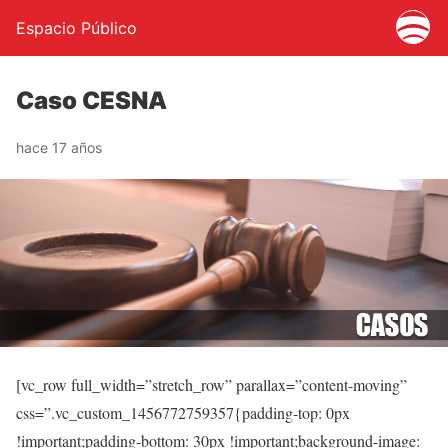
Espacio Público
Caso CESNA
hace 17 años
[vc_row full_width=”stretch_row” parallax=”content-moving”
css=”.vc_custom_1456772759357{padding-top: 0px
!important;padding-bottom: 30px !important;background-image: