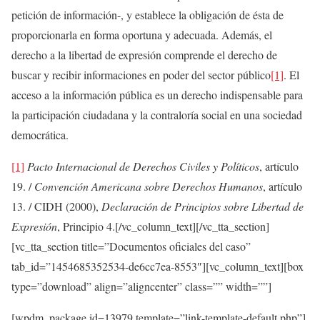
petición de información-, y establece la obligación de ésta de
proporcionarla en forma oportuna y adecuada. Además, el
derecho a la libertad de expresión comprende el derecho de
buscar y recibir informaciones en poder del sector público
[1]
. El
acceso a la información pública es un derecho indispensable para
la participación ciudadana y la contraloría social en una sociedad
democrática.
[1]
Pacto Internacional de Derechos Civiles y Políticos
, artículo
19. /
Convención Americana sobre Derechos Humanos
, artículo
13. / CIDH (2000),
Declaración de Principios sobre Libertad de
Expresión
, Principio 4.[/vc_column_text][/vc_tta_section]
[vc_tta_section title=”Documentos oficiales del caso”
tab_id=”1454685352534-de6cc7ea-8553″][vc_column_text][box
type=”download” align=”aligncenter” class=”” width=””]
[wpdm_package id=13979 template=”link-template-default.php”]