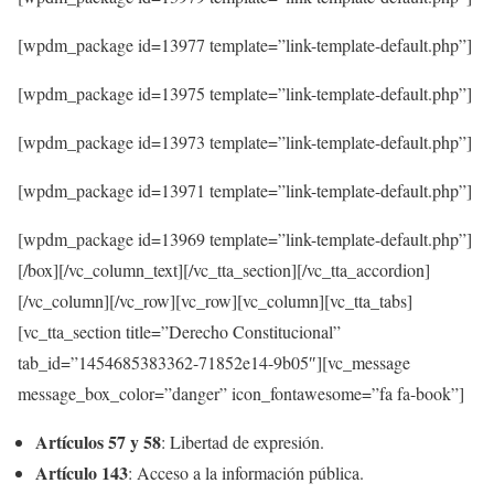
[wpdm_package id=13977 template=”link-template-default.php”]
[wpdm_package id=13975 template=”link-template-default.php”]
[wpdm_package id=13973 template=”link-template-default.php”]
[wpdm_package id=13971 template=”link-template-default.php”]
[wpdm_package id=13969 template=”link-template-default.php”]
[/box][/vc_column_text][/vc_tta_section][/vc_tta_accordion]
[/vc_column][/vc_row][vc_row][vc_column][vc_tta_tabs]
[vc_tta_section title=”Derecho Constitucional”
tab_id=”1454685383362-71852e14-9b05″][vc_message
message_box_color=”danger” icon_fontawesome=”fa fa-book”]
Artículos 57 y 58
: Libertad de expresión.
Artículo 143
: Acceso a la información pública.