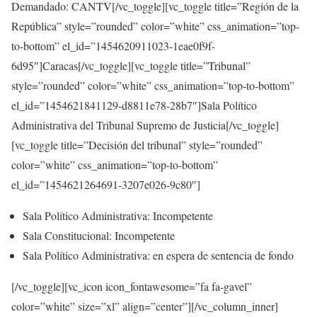
Demandado:
CANTV[/vc_toggle][vc_toggle title=”Región de la
República” style=”rounded” color=”white” css_animation=”top-
to-bottom” el_id=”1454620911023-1eae0f9f-
6d95″]
Caracas
[/vc_toggle][vc_toggle title=”Tribunal”
style=”rounded” color=”white” css_animation=”top-to-bottom”
el_id=”1454621841129-d8811e78-28b7″]
Sala Político
Administrativa del Tribunal Supremo de Justicia
[/vc_toggle]
[vc_toggle title=”Decisión del tribunal” style=”rounded”
color=”white” css_animation=”top-to-bottom”
el_id=”1454621264691-3207e026-9c80″]
Sala Político Administrativa: Incompetente
Sala Constitucional: Incompetente
Sala Político Administrativa: en espera de sentencia de fondo
[/vc_toggle][vc_icon icon_fontawesome=”fa fa-gavel”
color=”white” size=”xl” align=”center”][/vc_column_inner]