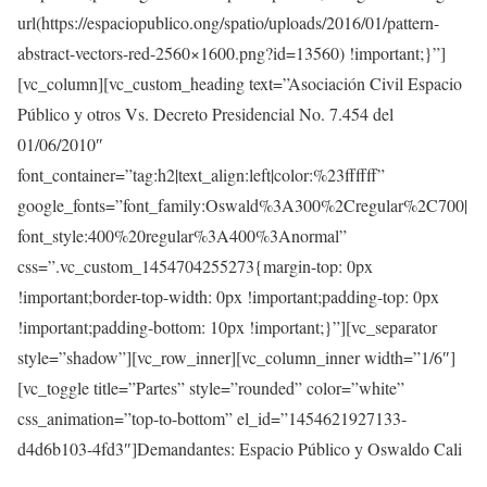
url(https://espaciopublico.ong/spatio/uploads/2016/01/pattern-
abstract-vectors-red-2560×1600.png?id=13560) !important;}”]
[vc_column][vc_custom_heading text=”Asociación Civil Espacio
Público y otros Vs. Decreto Presidencial No. 7.454 del
01/06/2010″
font_container=”tag:h2|text_align:left|color:%23ffffff”
google_fonts=”font_family:Oswald%3A300%2Cregular%2C700|
font_style:400%20regular%3A400%3Anormal”
css=”.vc_custom_1454704255273{margin-top: 0px
!important;border-top-width: 0px !important;padding-top: 0px
!important;padding-bottom: 10px !important;}”][vc_separator
style=”shadow”][vc_row_inner][vc_column_inner width=”1/6″]
[vc_toggle title=”Partes” style=”rounded” color=”white”
css_animation=”top-to-bottom” el_id=”1454621927133-
d4d6b103-4fd3″]
Demandantes:
Espacio Público y Oswaldo Cali