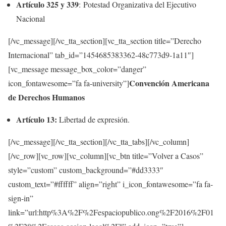
Artículo 325 y 339
: Potestad Organizativa del Ejecutivo
Nacional
[/vc_message][/vc_tta_section][vc_tta_section title=”Derecho
Internacional” tab_id=”1454685383362-48c773d9-1a11″]
[vc_message message_box_color=”danger”
Convención Americana
icon_fontawesome=”fa fa-university”]
de Derechos Humanos
Artículo 13:
Libertad de expresión.
[/vc_message][/vc_tta_section][/vc_tta_tabs][/vc_column]
[/vc_row][vc_row][vc_column][vc_btn title=”Volver a Casos”
style=”custom” custom_background=”#dd3333″
custom_text=”#ffffff” align=”right” i_icon_fontawesome=”fa fa-
sign-in”
link=”url:http%3A%2F%2Fespaciopublico.ong%2F2016%2F01