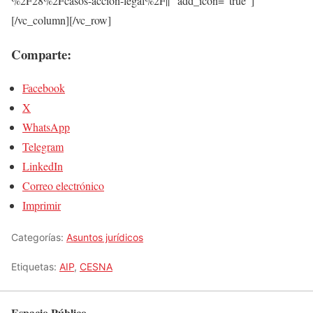
%2F28%2Fcasos-accion-legal%2F||” add_icon=”true”]
[/vc_column][/vc_row]
Comparte:
Facebook
X
WhatsApp
Telegram
LinkedIn
Correo electrónico
Imprimir
Categorías:
Asuntos jurídicos
Etiquetas:
AIP
,
CESNA
Espacio Público