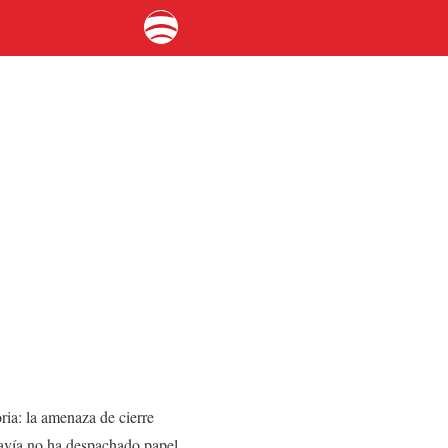
oria: la amenaza de cierre
avía no ha despachado papel