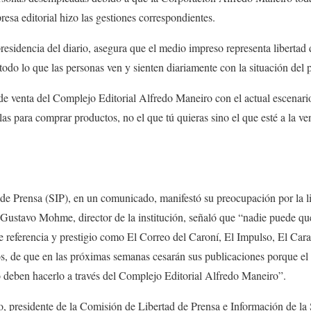
presa editorial hizo las gestiones correspondientes.
presidencia del diario, asegura que el medio impreso representa libertad
todo lo que las personas ven y sienten diariamente con la situación del p
de venta del Complejo Editorial Alfredo Maneiro con el actual escena
as para comprar productos, no el que tú quieras sino el que esté a la ve
de Prensa (SIP), en un comunicado, manifestó su preocupación por la li
ustavo Mohme, director de la institución, señaló que “nadie puede qued
e referencia y prestigio como El Correo del Caroní, El Impulso, El Car
os, de que en las próximas semanas cesarán sus publicaciones porque el
o deben hacerlo a través del Complejo Editorial Alfredo Maneiro”.
lo, presidente de la Comisión de Libertad de Prensa e Información de 