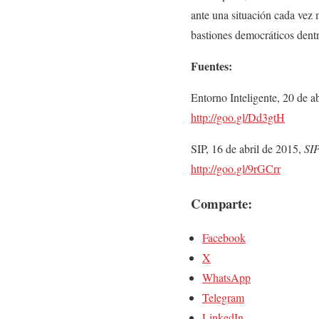
ante una situación cada vez
bastiones democráticos dentr
Fuentes:
Entorno Inteligente, 20 de a
http://goo.gl/Dd3gtH
SIP, 16 de abril de 2015,
SIP
http://goo.gl/9rGCrr
Comparte:
Facebook
X
WhatsApp
Telegram
LinkedIn