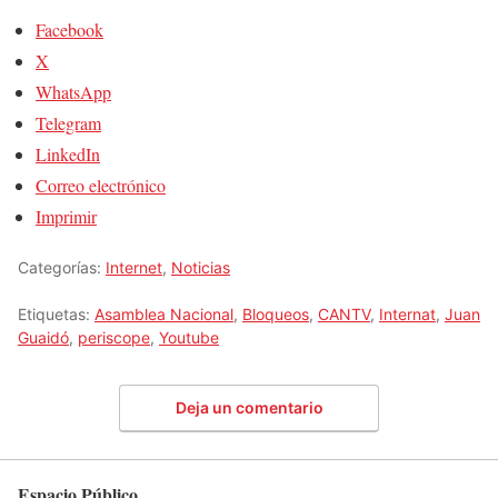
Facebook
X
WhatsApp
Telegram
LinkedIn
Correo electrónico
Imprimir
Categorías:
Internet
,
Noticias
Etiquetas:
Asamblea Nacional
,
Bloqueos
,
CANTV
,
Internat
,
Juan
Guaidó
,
periscope
,
Youtube
Deja un comentario
Espacio Público