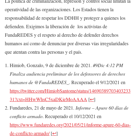
La política de criminalización, represión y control social limitan la
operatividad de las organizaciones. Los Estados tienen la
responsabilidad de respetar los DDHH y proteger a quienes los
defienden. Exigimos la liberación de los activistas de
FundaREDES y el respeto al derecho de defender derechos
humanos así como de denunciar por diversas vías irregularidades
que atentan contra las personas y el país.
Himiob, Gonzalo, 9 de diciembre de 2021.
#9Dic 4:12 PM
Finaliza audiencia preliminar de los defensores de derechos
humanos de @FundaREDES_.
Recuperado el 9/12/2021 en
https://twitter.com/HimiobSantome/status/14690389703403233
31?cxt=HHwWhsC5xaDKieMoAAAA
[
↩
]
Fundaredes, 21 de mayo de 2021.
Informe – Apure 60 días de
conflicto armado
. Recuperado el 10/12/2021 en
https://www.fundaredes.org/2021/05/21/informe-apure-60-dias-
de-conflicto-armado/
[
↩
]