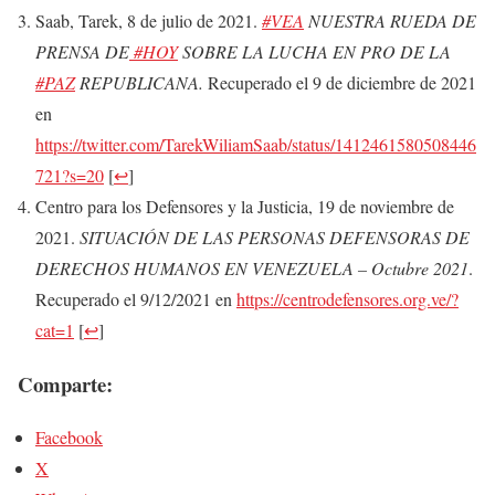
Saab, Tarek, 8 de julio de 2021.
#VEA
NUESTRA RUEDA DE
PRENSA DE
#HOY
SOBRE LA LUCHA EN PRO DE LA
#PAZ
REPUBLICANA.
Recuperado el 9 de diciembre de 2021
en
https://twitter.com/TarekWiliamSaab/status/1412461580508446
721?s=20
[
↩
]
Centro para los Defensores y la Justicia, 19 de noviembre de
2021.
SITUACIÓN DE LAS PERSONAS DEFENSORAS DE
DERECHOS HUMANOS EN VENEZUELA – Octubre 2021
.
Recuperado el 9/12/2021 en
https://centrodefensores.org.ve/?
cat=1
[
↩
]
Comparte:
Facebook
X