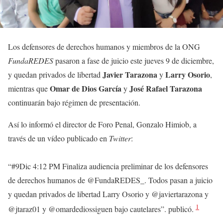
Los defensores de derechos humanos y miembros de la ONG
FundaREDES
pasaron a fase de juicio este jueves 9 de diciembre,
Javier Tarazona
Larry Osorio
y quedan privados de libertad
y
,
Omar de Dios García
José Rafael Tarazona
mientras que
y
continuarán bajo régimen de presentación.
Así lo informó el director de Foro Penal, Gonzalo Himiob, a
través de un vídeo publicado en
Twitter
:
“#9Dic 4:12 PM Finaliza audiencia preliminar de los defensores
de derechos humanos de @FundaREDES_. Todos pasan a juicio
y quedan privados de libertad Larry Osorio y @javiertarazona y
1
@jtaraz01 y @omardediossiguen bajo cautelares”. publicó.